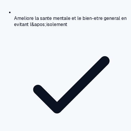
Ameliore la sante mentale et le bien-etre general en
evitant l&apos;isolement