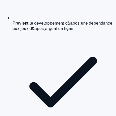
Previent le developpement d&apos;une dependance
aux jeux d&apos;argent en ligne