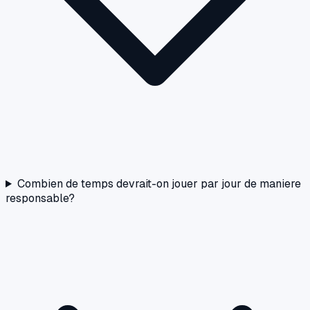
Combien de temps devrait-on jouer par jour de maniere
responsable?