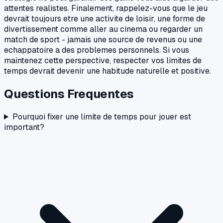
attentes realistes. Finalement, rappelez-vous que le jeu
devrait toujours etre une activite de loisir, une forme de
divertissement comme aller au cinema ou regarder un
match de sport - jamais une source de revenus ou une
echappatoire a des problemes personnels. Si vous
maintenez cette perspective, respecter vos limites de
temps devrait devenir une habitude naturelle et positive.
Questions Frequentes
Pourquoi fixer une limite de temps pour jouer est
important?