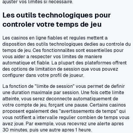
ajuster vos limites si necessaire.
Les outils technologiques pour
controler votre temps de jeu
Les casinos en ligne fiables et regules mettent a
disposition des outils technologiques dedies au controle du
temps de jeu. Ces fonctionnalites sont essentielles pour
vous aider a respecter vos limites de maniere
automatique et fiable. La plupart des plateformes offrent
des options de limitation de session que vous pouvez
configurer dans votre profil de joueur.
La fonction de "limite de session" vous permet de definir
une duration maximale par session. Une fois cette limite
atteinte, vous serez deconnecte automatiquement de
votre compte de jeu, forçant une pause. Certains casinos
proposent egalement des "avertissements de temps" qui
vous notifient a intervalle regulier combien de temps vous
avez joue. Par exemple, vous recevrez une alerte apres
30 minutes, puis une autre apres 1 heure.