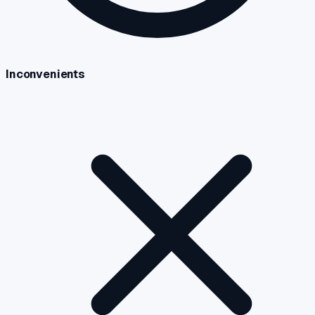
Inconvenients