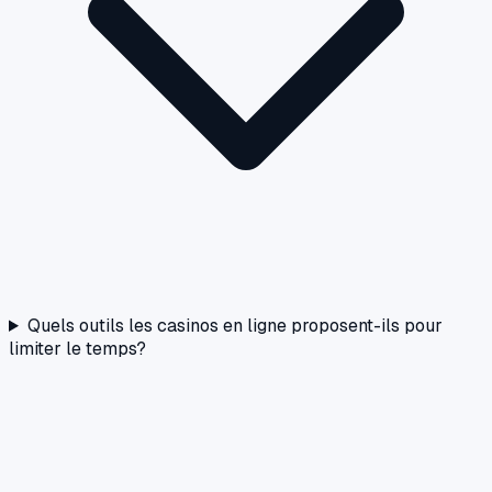
Quels outils les casinos en ligne proposent-ils pour
limiter le temps?