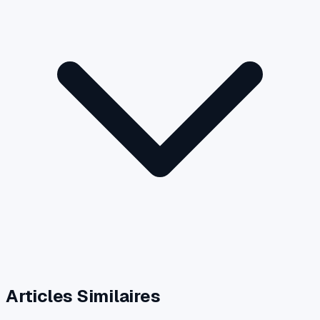
Articles Similaires