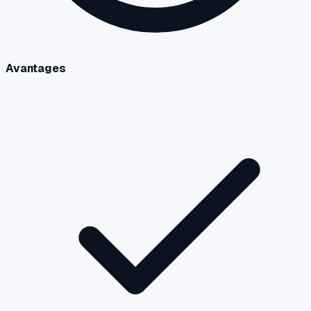
Avantages