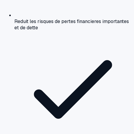
Reduit les risques de pertes financieres importantes
et de dette