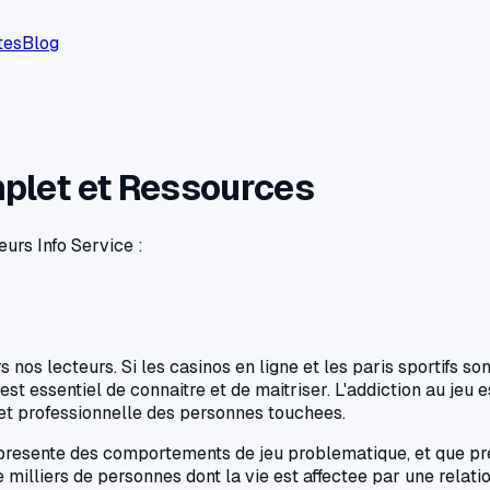
tes
Blog
plet et Ressources
urs Info Service :
os lecteurs. Si les casinos en ligne et les paris sportifs so
est essentiel de connaitre et de maitriser. L'addiction au jeu
 et professionnelle des personnes touchees.
presente des comportements de jeu problematique, et que pres 
 milliers de personnes dont la vie est affectee par une relati