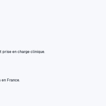
 prise en charge clinique.
s en France.