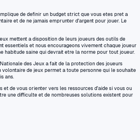
implique de definir un budget strict que vous etes pret a
taire et de ne jamais emprunter d'argent pour jouer. Le
ux mettent a disposition de leurs joueurs des outils de
 sont essentiels et nous encourageons vivement chaque joueur
e habitude saine qui devrait etre la norme pour tout joueur.
ationale des Jeux a fait de la protection des joueurs
n volontaire de jeux permet a toute personne qui le souhaite
is ans.
s et de vous orienter vers les ressources d'aide si vous ou
tre une difficulte et de nombreuses solutions existent pour