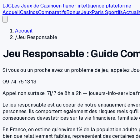
LJC
Les Jeux de Casino
en ligne · intelligence plateforme
Accueil
Casinos
Comparatifs
Bonus
Jeux
Paris Sportifs
Actuali
Accueil
/
Jeu Responsable
Jeu Responsable : Guide Com
Si vous ou un proche avez un probleme de jeu, appelez Joue
09 74 75 13 13
Appel non surtaxe, 7j/7 de 8h a 2h — joueurs-info-service.fr
Le jeu responsable est au coeur de notre engagement envers n
personnes, ils comportent egalement des risques reels qu'il 
consequences devastatrices sur la vie financiere, familiale
En France, on estime qu'environ 1% de la population adulte 
bien que relativement faibles, representent des centaines de