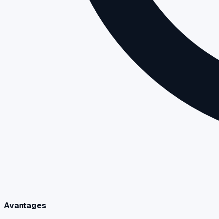
Avantages