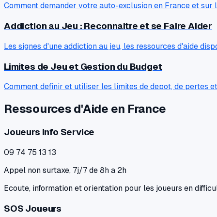
Comment demander votre auto-exclusion en France et sur les
Addiction au Jeu : Reconnaitre et se Faire Aider
Les signes d'une addiction au jeu, les ressources d'aide dis
Limites de Jeu et Gestion du Budget
Comment definir et utiliser les limites de depot, de pertes e
Ressources d'Aide en France
Joueurs Info Service
09 74 75 13 13
Appel non surtaxe, 7j/7 de 8h a 2h
Ecoute, information et orientation pour les joueurs en difficu
SOS Joueurs