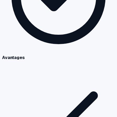
Avantages