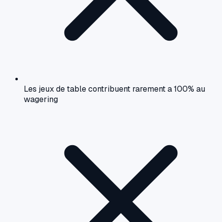
Les jeux de table contribuent rarement a 100% au
wagering