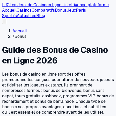
LJC
Les Jeux de Casino
en ligne · intelligence plateforme
Accueil
Casinos
Comparatifs
Bonus
Jeux
Paris
Sportifs
Actualites
Blog
Accueil
/
Bonus
Guide des Bonus de Casino
en Ligne 2026
Les bonus de casino en ligne sont des offres
promotionnelles conçues pour attirer de nouveaux joueurs
et fideliser les joueurs existants. Ils prennent de
nombreuses formes : bonus de bienvenue, bonus sans
depot, tours gratuits, cashback, programmes VIP, bonus de
rechargement et bonus de parrainage. Chaque type de
bonus a ses propres avantages, conditions et subtilites
qu'il est essentiel de comprendre avant de les utiliser.