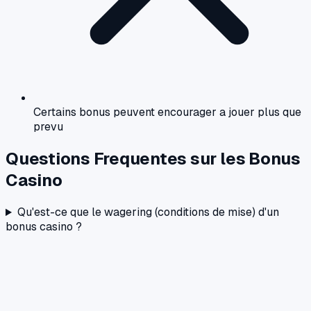
Certains bonus peuvent encourager a jouer plus que
prevu
Questions Frequentes sur les Bonus
Casino
Qu'est-ce que le wagering (conditions de mise) d'un
bonus casino ?