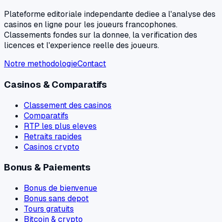
Plateforme editoriale independante dediee a l'analyse des
casinos en ligne pour les joueurs francophones.
Classements fondes sur la donnee, la verification des
licences et l'experience reelle des joueurs.
Notre methodologie
Contact
Casinos & Comparatifs
Classement des casinos
Comparatifs
RTP les plus eleves
Retraits rapides
Casinos crypto
Bonus & Paiements
Bonus de bienvenue
Bonus sans depot
Tours gratuits
Bitcoin & crypto