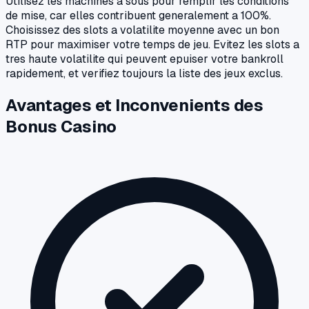
Utilisez les machines a sous pour remplir les conditions
de mise, car elles contribuent generalement a 100%.
Choisissez des slots a volatilite moyenne avec un bon
RTP pour maximiser votre temps de jeu. Evitez les slots a
tres haute volatilite qui peuvent epuiser votre bankroll
rapidement, et verifiez toujours la liste des jeux exclus.
Avantages et Inconvenients des
Bonus Casino