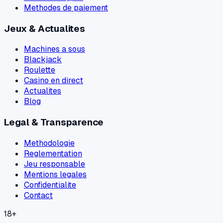
Methodes de paiement
Jeux & Actualites
Machines a sous
Blackjack
Roulette
Casino en direct
Actualites
Blog
Legal & Transparence
Methodologie
Reglementation
Jeu responsable
Mentions legales
Confidentialite
Contact
18+