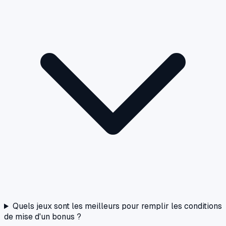
Quels jeux sont les meilleurs pour remplir les conditions
de mise d'un bonus ?