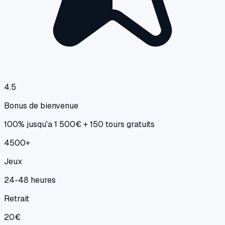
4.5
Bonus de bienvenue
100% jusqu'a 1 500€ + 150 tours gratuits
4500
+
Jeux
24-48 heures
Retrait
20
€