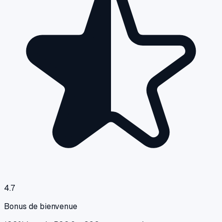
4.7
Bonus de bienvenue