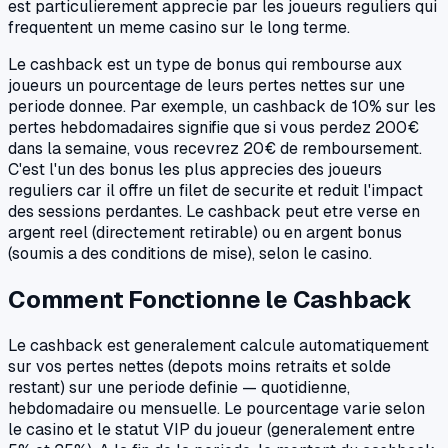
est particulierement apprecie par les joueurs reguliers qui
frequentent un meme casino sur le long terme.
Le cashback est un type de bonus qui rembourse aux
joueurs un pourcentage de leurs pertes nettes sur une
periode donnee. Par exemple, un cashback de 10% sur les
pertes hebdomadaires signifie que si vous perdez 200€
dans la semaine, vous recevrez 20€ de remboursement.
C'est l'un des bonus les plus apprecies des joueurs
reguliers car il offre un filet de securite et reduit l'impact
des sessions perdantes. Le cashback peut etre verse en
argent reel (directement retirable) ou en argent bonus
(soumis a des conditions de mise), selon le casino.
Comment Fonctionne le Cashback
Le cashback est generalement calcule automatiquement
sur vos pertes nettes (depots moins retraits et solde
restant) sur une periode definie — quotidienne,
hebdomadaire ou mensuelle. Le pourcentage varie selon
le casino et le statut VIP du joueur (generalement entre