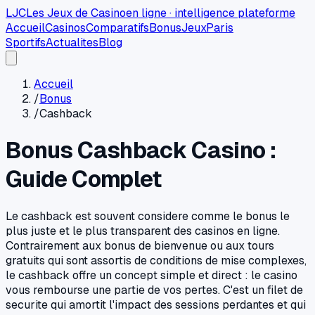
LJC
Les Jeux de Casino
en ligne · intelligence plateforme
Accueil
Casinos
Comparatifs
Bonus
Jeux
Paris
Sportifs
Actualites
Blog
Accueil
/
Bonus
/
Cashback
Bonus Cashback Casino :
Guide Complet
Le cashback est souvent considere comme le bonus le
plus juste et le plus transparent des casinos en ligne.
Contrairement aux bonus de bienvenue ou aux tours
gratuits qui sont assortis de conditions de mise complexes,
le cashback offre un concept simple et direct : le casino
vous rembourse une partie de vos pertes. C'est un filet de
securite qui amortit l'impact des sessions perdantes et qui