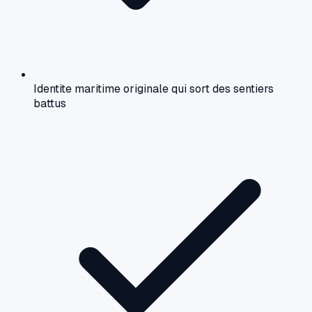
Identite maritime originale qui sort des sentiers
battus