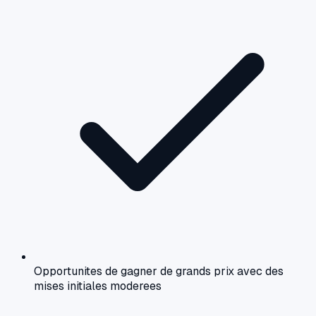
Opportunites de gagner de grands prix avec des
mises initiales moderees