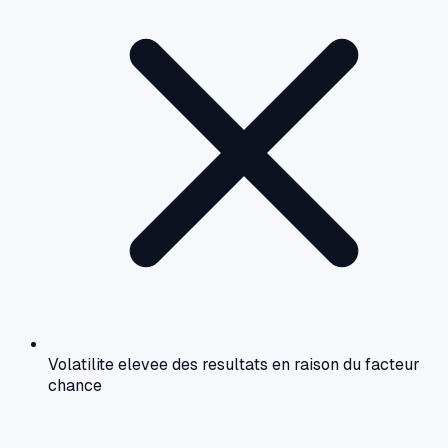
Volatilite elevee des resultats en raison du facteur
chance