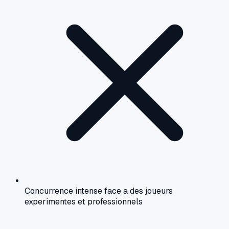
Concurrence intense face a des joueurs
experimentes et professionnels