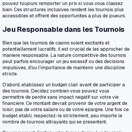
pouvez toujours remporter un prix si vous vous classez
bien. Ces structures inclusives rendent les tournois plus
accessibles et offrent des opportunites a plus de joueurs.
Jeu Responsable dans les Tournois
Bien que les tournois de casino soient excitants et
potentiellement lucratifs, il est crucial de les approcher de
maniere responsable. La nature competitive des tournois
peut parfois encourager un jeu excessif ou des decisions
impulsives, d'ou l'importance de maintenir une discipline
stricte.
D'abord, etablissez un budget clair avant de participer a
des tournois. Decidez combien vous pouvez vous
permettre de perdre sans impact negatif sur votre vie
financiere. Ce montant devrait provenir de votre argent de
loisir, pas de votre salaire ou de votre epargne. Une fois ce
budget etabli, respectez-le strictement, peu importe le
nombre de tournois attrayants qui se presentent.