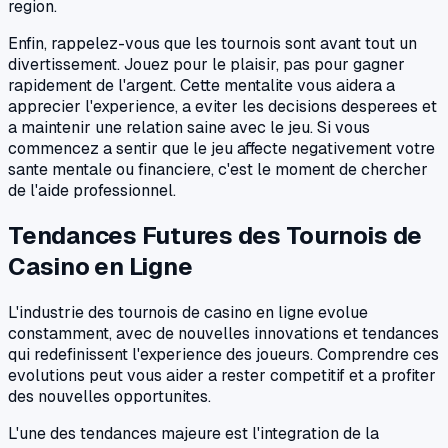
region.
Enfin, rappelez-vous que les tournois sont avant tout un
divertissement. Jouez pour le plaisir, pas pour gagner
rapidement de l'argent. Cette mentalite vous aidera a
apprecier l'experience, a eviter les decisions desperees et
a maintenir une relation saine avec le jeu. Si vous
commencez a sentir que le jeu affecte negativement votre
sante mentale ou financiere, c'est le moment de chercher
de l'aide professionnel.
Tendances Futures des Tournois de
Casino en Ligne
L'industrie des tournois de casino en ligne evolue
constamment, avec de nouvelles innovations et tendances
qui redefinissent l'experience des joueurs. Comprendre ces
evolutions peut vous aider a rester competitif et a profiter
des nouvelles opportunites.
L'une des tendances majeure est l'integration de la