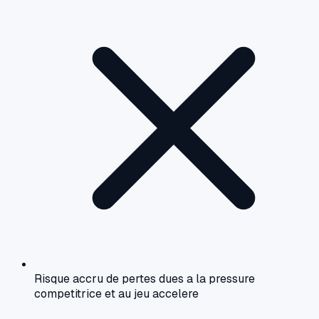
Risque accru de pertes dues a la pressure
competitrice et au jeu accelere