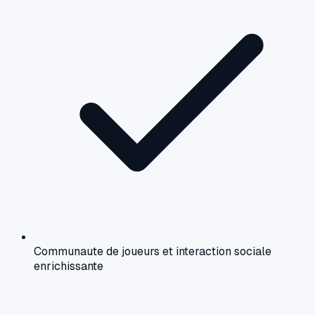
Communaute de joueurs et interaction sociale
enrichissante