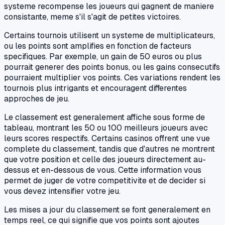
systeme recompense les joueurs qui gagnent de maniere
consistante, meme s'il s'agit de petites victoires.
Certains tournois utilisent un systeme de multiplicateurs,
ou les points sont amplifies en fonction de facteurs
specifiques. Par exemple, un gain de 50 euros ou plus
pourrait generer des points bonus, ou les gains consecutifs
pourraient multiplier vos points. Ces variations rendent les
tournois plus intrigants et encouragent differentes
approches de jeu.
Le classement est generalement affiche sous forme de
tableau, montrant les 50 ou 100 meilleurs joueurs avec
leurs scores respectifs. Certains casinos offrent une vue
complete du classement, tandis que d'autres ne montrent
que votre position et celle des joueurs directement au-
dessus et en-dessous de vous. Cette information vous
permet de juger de votre competitivite et de decider si
vous devez intensifier votre jeu.
Les mises a jour du classement se font generalement en
temps reel, ce qui signifie que vos points sont ajoutes