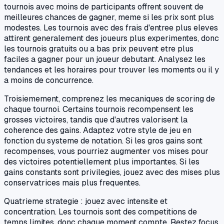
tournois avec moins de participants offrent souvent de
meilleures chances de gagner, meme si les prix sont plus
modestes. Les tournois avec des frais d'entree plus eleves
attirent generalement des joueurs plus experimentes, donc
les tournois gratuits ou a bas prix peuvent etre plus
faciles a gagner pour un joueur debutant. Analysez les
tendances et les horaires pour trouver les moments ou il y
a moins de concurrence.
Troisiemement, comprenez les mecaniques de scoring de
chaque tournoi. Certains tournois recompensent les
grosses victoires, tandis que d'autres valorisent la
coherence des gains. Adaptez votre style de jeu en
fonction du systeme de notation. Si les gros gains sont
recompenses, vous pourriez augmenter vos mises pour
des victoires potentiellement plus importantes. Si les
gains constants sont privilegies, jouez avec des mises plus
conservatrices mais plus frequentes.
Quatrieme strategie : jouez avec intensite et
concentration. Les tournois sont des competitions de
temps limites, donc chaque moment compte. Restez focus,