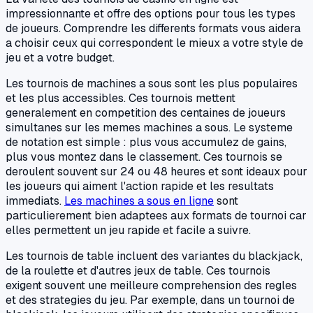
impressionnante et offre des options pour tous les types
de joueurs. Comprendre les differents formats vous aidera
a choisir ceux qui correspondent le mieux a votre style de
jeu et a votre budget.
Les tournois de machines a sous sont les plus populaires
et les plus accessibles. Ces tournois mettent
generalement en competition des centaines de joueurs
simultanes sur les memes machines a sous. Le systeme
de notation est simple : plus vous accumulez de gains,
plus vous montez dans le classement. Ces tournois se
deroulent souvent sur 24 ou 48 heures et sont ideaux pour
les joueurs qui aiment l'action rapide et les resultats
immediats.
Les machines a sous en ligne
sont
particulierement bien adaptees aux formats de tournoi car
elles permettent un jeu rapide et facile a suivre.
Les tournois de table incluent des variantes du blackjack,
de la roulette et d'autres jeux de table. Ces tournois
exigent souvent une meilleure comprehension des regles
et des strategies du jeu. Par exemple, dans un tournoi de