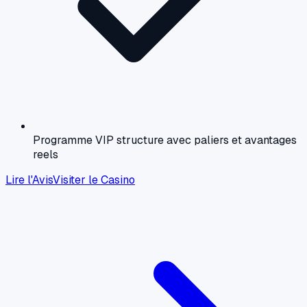
Programme VIP structure avec paliers et avantages
reels
Lire l'Avis
Visiter le Casino