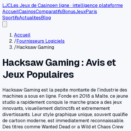
LJC
Les Jeux de Casino
en ligne · intelligence plateforme
Accueil
Casinos
Comparatifs
Bonus
Jeux
Paris
Sportifs
Actualites
Blog
Accueil
/
Fournisseurs Logiciels
/
Hacksaw Gaming
Hacksaw Gaming
: Avis et
Jeux Populaires
Hacksaw Gaming est la pepite montante de l'industrie des
machines a sous en ligne. Fonde en 2018 a Malte, ce jeune
studio a rapidement conquis le marche grace a des jeux
innovants, visuellement distinctifs et extremement
divertissants. Leur style graphique unique, souvent qualifie
de cartoon moderne, est immediatement reconnaissable.
Des titres comme Wanted Dead or a Wild et Chaos Crew