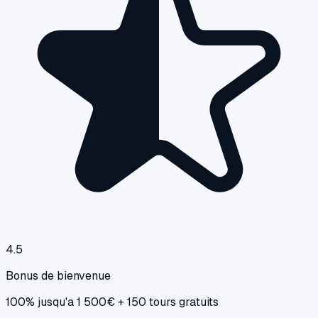
4.5
Bonus de bienvenue
100% jusqu'a 1 500€ + 150 tours gratuits