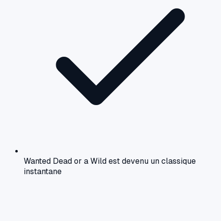
Wanted Dead or a Wild est devenu un classique
instantane