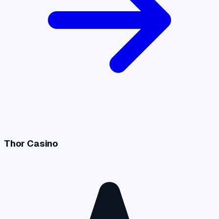
Thor Casino