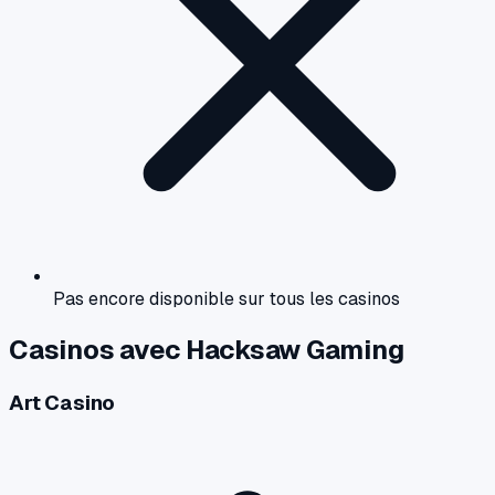
Pas encore disponible sur tous les casinos
Casinos avec
Hacksaw Gaming
Art Casino