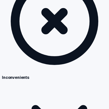
Inconvenients