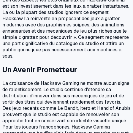
est son investissement dans les jeux a gratter instantanes.
La ou la plupart des studios ignorent ce segment,
Hacksaw l'a reinvente en proposant des jeux a gratter
modernes avec des graphismes soignes, des animations
engageantes et des mecaniques de jeu plus riches que le
simple « grattez pour decouvrir ». Ce segment represente
une part significative du catalogue du studio et attire un
public qui ne joue pas necessairement aux machines a
sous.
Un Avenir Prometteur
La croissance de Hacksaw Gaming ne montre aucun signe
de ralentissement. Le studio continue d'etendre sa
distribution, d'innover dans ses mecaniques de jeu et de
sortir des titres qui deviennent rapidement des favoris.
Des jeux recents comme Le Bandit, Itero et Hand of Anubis
prouvent que le studio est capable de renouveler son
approche tout en conservant son identite visuelle unique.
Pour les joueurs francophones, Hacksaw Gaming