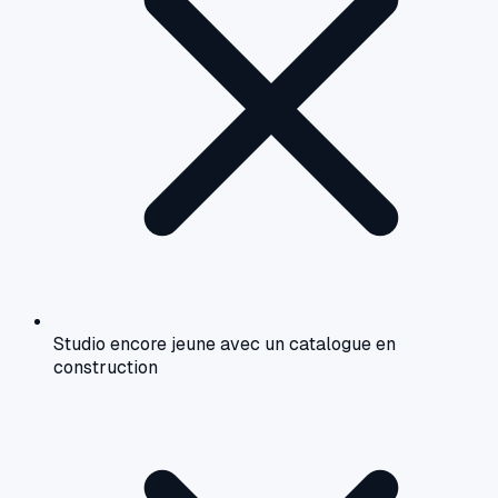
Studio encore jeune avec un catalogue en
construction