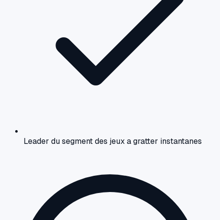
Leader du segment des jeux a gratter instantanes