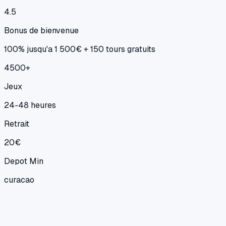
4.5
Bonus de bienvenue
100% jusqu'a 1 500€ + 150 tours gratuits
4500
+
Jeux
24-48 heures
Retrait
20
€
Depot Min
curacao