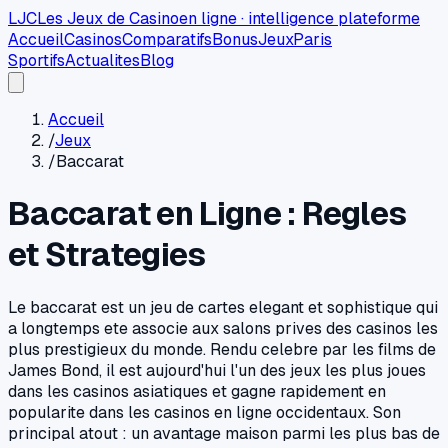
LJC
Les Jeux de Casino
en ligne · intelligence plateforme
Accueil
Casinos
Comparatifs
Bonus
Jeux
Paris
Sportifs
Actualites
Blog
Accueil
/
Jeux
/
Baccarat
Baccarat en Ligne : Regles
et Strategies
Le baccarat est un jeu de cartes elegant et sophistique qui
a longtemps ete associe aux salons prives des casinos les
plus prestigieux du monde. Rendu celebre par les films de
James Bond, il est aujourd'hui l'un des jeux les plus joues
dans les casinos asiatiques et gagne rapidement en
popularite dans les casinos en ligne occidentaux. Son
principal atout : un avantage maison parmi les plus bas de