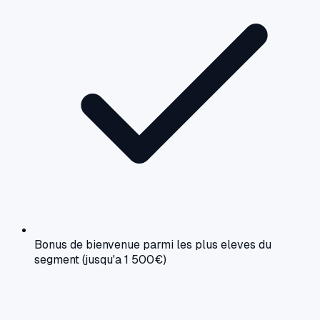
Bonus de bienvenue parmi les plus eleves du
segment (jusqu'a 1 500€)