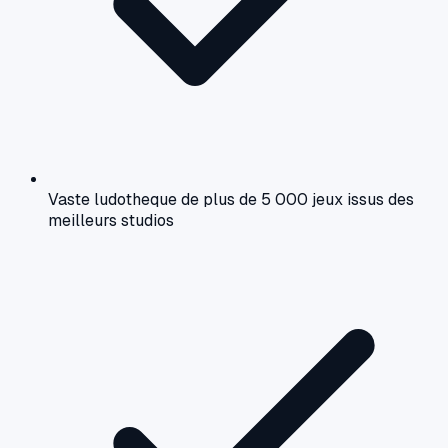
Vaste ludotheque de plus de 5 000 jeux issus des
meilleurs studios