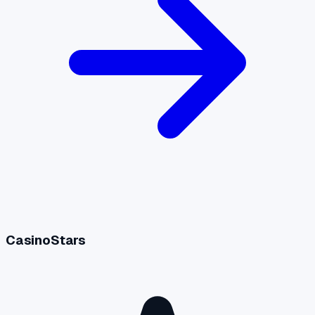
CasinoStars