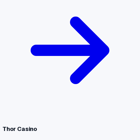
Thor Casino