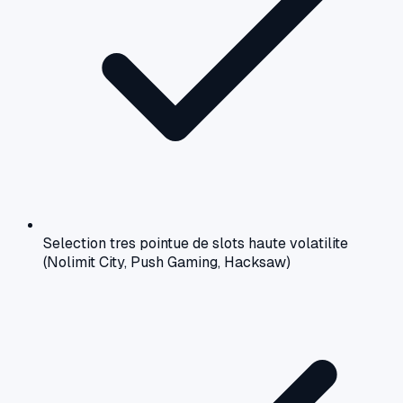
Selection tres pointue de slots haute volatilite
(Nolimit City, Push Gaming, Hacksaw)