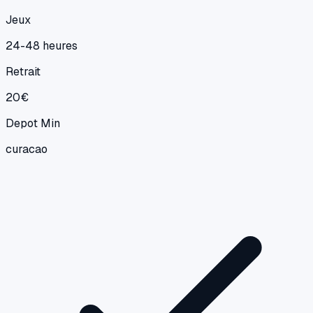
Jeux
24-48 heures
Retrait
20
€
Depot Min
curacao